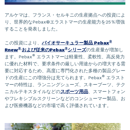
アルケマは、フランス・セルキニの生産拠点への投資によ
り、世界的なPebax®エラストマーの生産能力を25％増強
することを発表しました。
®
この投資により、
バイオサーキュラー製品 Pebax
®
®
Rnew
および従来のPebax
シリーズ
の生産量が増加し
®
ます。Pebax
エラストマーは軽量性、柔軟性、高反発力
に優れた材料で、要求条件の厳しい用途からの増大する需
要に対応するため、高度に専門化された多種の製品グレー
®
ドの生産にこの増強分は充てられます。Pebax
エラスト
マーの特性は、ランニングシューズ、スキーブーツ、テク
ニカルテキスタイルなどの
スポーツ用品
、スマートフォン
やフレキシブルスクリーンなどのコンシューマー製品、お
よび医療機器などの市場で高く評価されています。